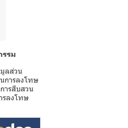
ิกรรม
มูลส่วน
มในการลงโทษ
นการสืบสวน
ีการลงโทษ