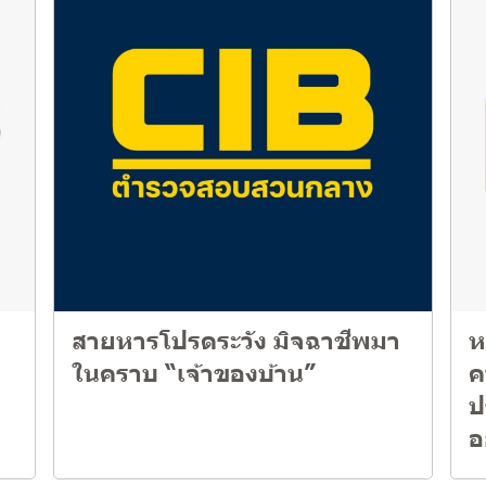
สายหารโปรดระวัง มิจฉาชีพมา
ห
ในคราบ “เจ้าของบ้าน”
ค
ป
อ